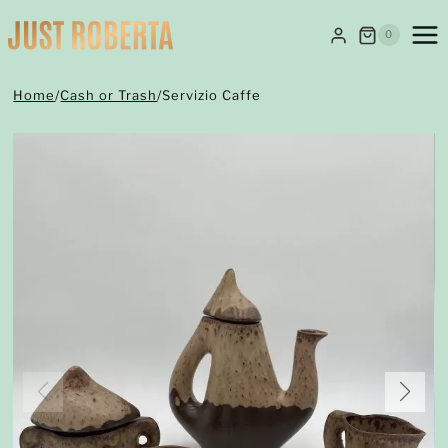
Salta
al
0
contenuto
Home
/
Cash or Trash
/
Servizio Caffe