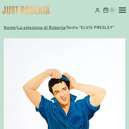
Salta
al
0
contenuto
Home
/
La selezione di Roberta
/
Sedia “ELVIS PRESLEY”