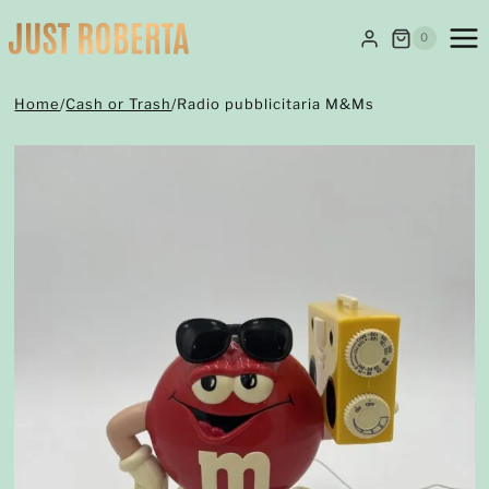
Salta
al
0
contenuto
Home
/
Cash or Trash
/
Radio pubblicitaria M&Ms