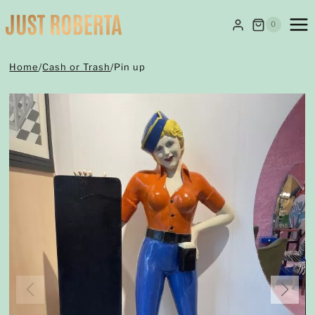
Salta
al
0
contenuto
Home
/
Cash or Trash
/
Pin up