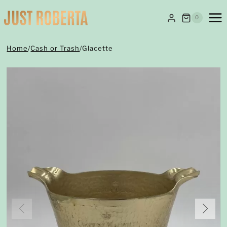
Salta
al
0
contenuto
Home
/
Cash or Trash
/
Glacette